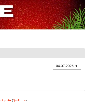
04.07.2026
uf pretix
(
Quellcode
)