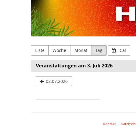
Janssen
Zum
Haupt-
Productions
Inhalt
springen
GmbH
Liste
Woche
Monat
Tag
iCal
Veranstaltungen am 3. Juli 2026
Datum
02.07.2026
zur
Anzeige
auswählen
Kontakt
Datensch