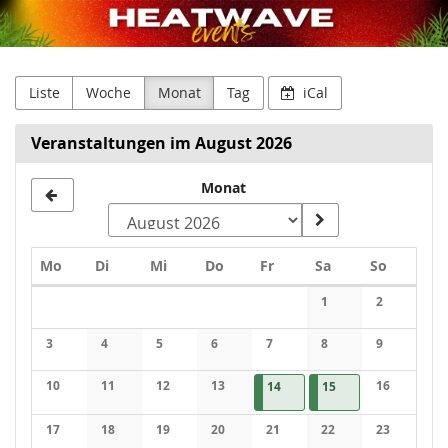
Janssen
Zum
Haupt-
Productions
Inhalt
springen
GmbH
Liste
Woche
Monat
Tag
iCal
Veranstaltungen im August 2026
Monat
Monat
zur
Anzeige
Montag
Dienstag
Mittwoch
Donnerstag
Freitag
Samstag
Sonntag
Mo
Di
Mi
Do
Fr
Sa
So
auswählen
Kalender
1
2
3
4
5
6
7
8
9
10
11
12
13
14.08.2026
(1 Veranstaltung)
15.08.2026
(1 Veranstaltung)
16
14
15
17
18
19
20
21
22
23