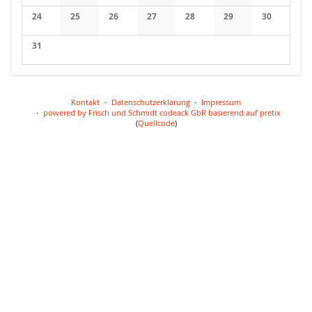
24
25
26
27
28
29
30
31
Kontakt
Datenschutzerklärung
Impressum
powered by Frisch und Schmidt codeack GbR
basierend auf pretix
(
Quellcode
)